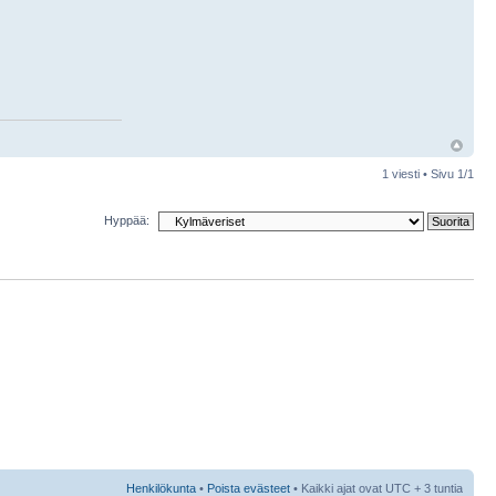
1 viesti • Sivu
1
/
1
Hyppää:
Henkilökunta
•
Poista evästeet
• Kaikki ajat ovat UTC + 3 tuntia