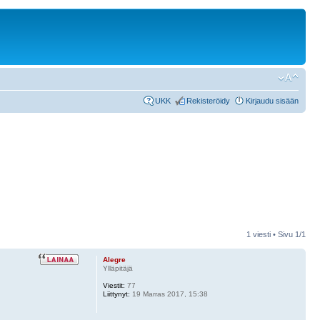
UKK
Rekisteröidy
Kirjaudu sisään
1 viesti • Sivu
1
/
1
Alegre
Ylläpitäjä
Viestit:
77
Liittynyt:
19 Marras 2017, 15:38