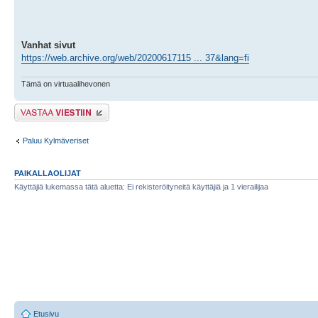
Vanhat sivut
https://web.archive.org/web/20200617115 ... 37&lang=fi
Tämä on virtuaalihevonen
Lähetä vastaus
Paluu Kylmäveriset
PAIKALLAOLIJAT
Käyttäjiä lukemassa tätä aluetta: Ei rekisteröityneitä käyttäjiä ja 1 vierailijaa
Etusivu