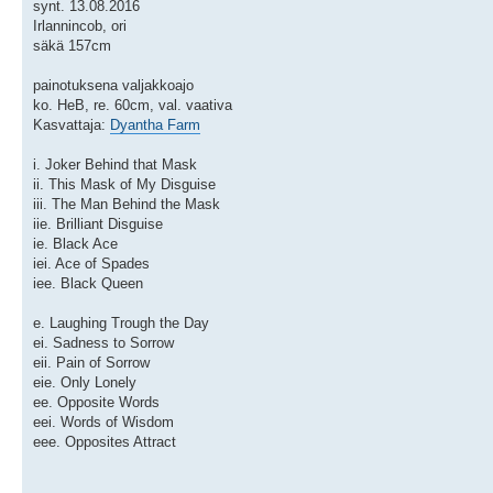
synt. 13.08.2016
Irlannincob, ori
säkä 157cm
painotuksena valjakkoajo
ko. HeB, re. 60cm, val. vaativa
Kasvattaja:
Dyantha Farm
i. Joker Behind that Mask
ii. This Mask of My Disguise
iii. The Man Behind the Mask
iie. Brilliant Disguise
ie. Black Ace
iei. Ace of Spades
iee. Black Queen
e. Laughing Trough the Day
ei. Sadness to Sorrow
eii. Pain of Sorrow
eie. Only Lonely
ee. Opposite Words
eei. Words of Wisdom
eee. Opposites Attract