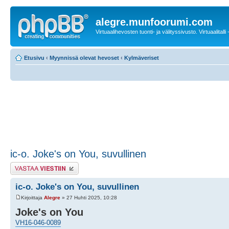
alegre.munfoorumi.com
Virtuaalihevosten tuonti- ja välityssivusto. Virtuaalitalli
Etusivu
‹
Myynnissä olevat hevoset
‹
Kylmäveriset
ic-o. Joke's on You, suvullinen
Lähetä vastaus
ic-o. Joke's on You, suvullinen
Kirjoittaja
Alegre
» 27 Huhti 2025, 10:28
Joke's on You
VH16-046-0089