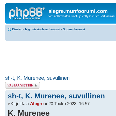
alegre.munfoorumi.com
Virtuaalihevosten tuonti- ja välityssivusto. Virtuaalitalli
Etusivu
‹
Myynnissä olevat hevoset
‹
Suomenhevoset
sh-t, K. Murenee, suvullinen
Lähetä vastaus
sh-t, K. Murenee, suvullinen
Kirjoittaja
Alegre
» 20 Touko 2023, 16:57
K. Murenee