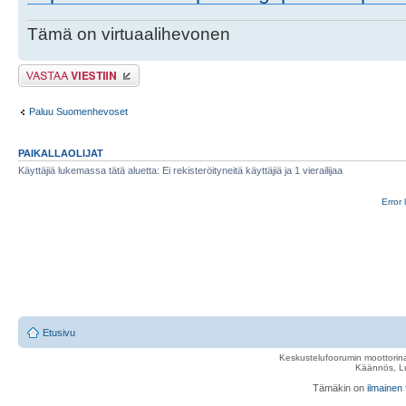
Tämä on virtuaalihevonen
Lähetä vastaus
Paluu Suomenhevoset
PAIKALLAOLIJAT
Käyttäjiä lukemassa tätä aluetta: Ei rekisteröityneitä käyttäjiä ja 1 vierailijaa
Error 
Etusivu
Keskustelufoorumin moottorina
Käännös, Lu
Tämäkin on
ilmainen