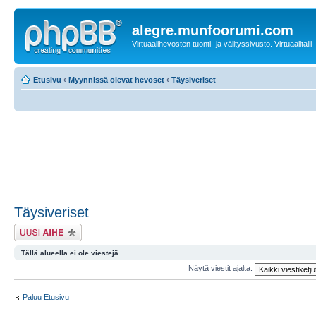
alegre.munfoorumi.com
Virtuaalihevosten tuonti- ja välityssivusto. Virtuaalitalli
Etusivu
‹
Myynnissä olevat hevoset
‹
Täysiveriset
Täysiveriset
Lähetä uusi viesti
Tällä alueella ei ole viestejä.
Näytä viestit ajalta:
Paluu Etusivu