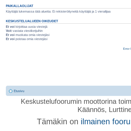
PAIKALLAOLIJAT
Käyttäjiä lukemassa tätä aluetta: Ei rekisteröityneitä käyttäjiä ja 1 vierailijaa
KESKUSTELUALUEEN OIKEUDET
Et voi
kirjoittaa uusia viestejä
Voit
vastata viestiketjuihin
Et voi
muokata omia viestejäsi
Et voi
poistaa omia viestejäsi
Error 
Etusivu
Keskustelufoorumin moottorina toim
Käännös, Lurttin
Tämäkin on
ilmainen foor