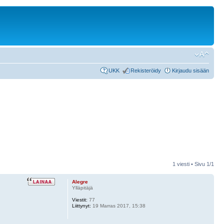
UKK
Rekisteröidy
Kirjaudu sisään
1 viesti • Sivu
1
/
1
Alegre
Ylläpitäjä
Viestit:
77
Liittynyt:
19 Marras 2017, 15:38