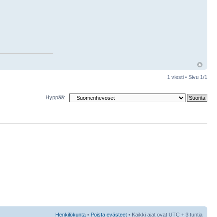
1 viesti • Sivu
1
/
1
Hyppää:
Henkilökunta
•
Poista evästeet
• Kaikki ajat ovat UTC + 3 tuntia