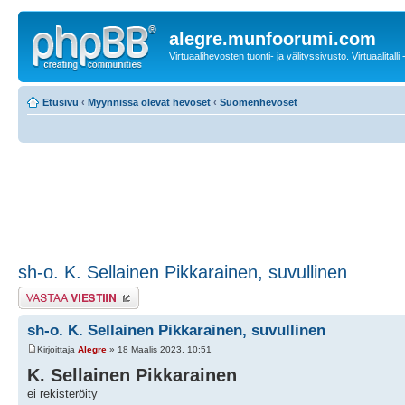
alegre.munfoorumi.com
Virtuaalihevosten tuonti- ja välityssivusto. Virtuaalitalli
Etusivu
‹
Myynnissä olevat hevoset
‹
Suomenhevoset
sh-o. K. Sellainen Pikkarainen, suvullinen
Lähetä vastaus
sh-o. K. Sellainen Pikkarainen, suvullinen
Kirjoittaja
Alegre
» 18 Maalis 2023, 10:51
K. Sellainen Pikkarainen
ei rekisteröity