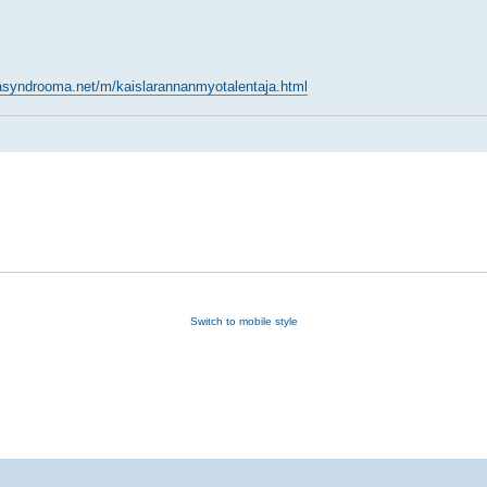
kasyndrooma.net/m/kaislarannanmyotalentaja.html
Switch to mobile style