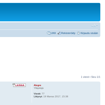
UKK
Rekisteröidy
Kirjaudu sisään
1 viesti • Sivu
1
/
1
Alegre
Ylläpitäjä
Viestit:
77
Liittynyt:
19 Marras 2017, 15:38