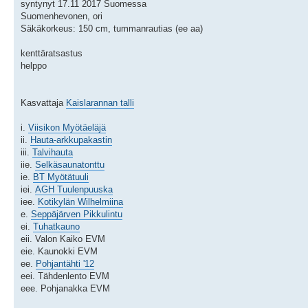
syntynyt 17.11 2017 Suomessa
Suomenhevonen, ori
Säkäkorkeus: 150 cm, tummanrautias (ee aa)
kenttäratsastus
helppo
Kasvattaja
Kaislarannan talli
i.
Viisikon Myötäeläjä
ii.
Hauta-arkkupakastin
iii.
Talvihauta
iie.
Selkäsaunatonttu
ie.
BT Myötätuuli
iei.
AGH Tuulenpuuska
iee.
Kotikylän Wilhelmiina
e.
Seppäjärven Pikkulintu
ei.
Tuhatkauno
eii. Valon Kaiko EVM
eie. Kaunokki EVM
ee.
Pohjantähti '12
eei. Tähdenlento EVM
eee. Pohjanakka EVM