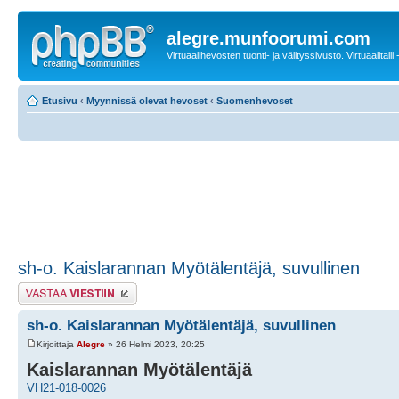
alegre.munfoorumi.com
Virtuaalihevosten tuonti- ja välityssivusto. Virtuaalitalli
Etusivu
‹
Myynnissä olevat hevoset
‹
Suomenhevoset
sh-o. Kaislarannan Myötälentäjä, suvullinen
Lähetä vastaus
sh-o. Kaislarannan Myötälentäjä, suvullinen
Kirjoittaja
Alegre
» 26 Helmi 2023, 20:25
Kaislarannan Myötälentäjä
VH21-018-0026