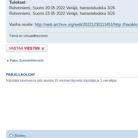
Tulokset
Ruhonniemi, Suomi 20.05 2022 Veräjä, harrasteluokka 3/26
Ruhonniemi, Suomi 23.05 2022 Veräjä, harrasteluokka 3/26
Vanha osoite:
http://web.archive.org/web/20221230113451/http://harak
Tämä on virtuaalihevonen
Lähetä vastaus
Paluu Suomenhevoset
PAIKALLAOLIJAT
Käyttäjiä lukemassa tätä aluetta: Ei rekisteröityneitä käyttäjiä ja 1 vierailijaa
Etusivu