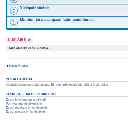
Yleispainotteiset
Muuhun tai useampaan lajiin painottuneet
Lähetä uusi viesti
Tällä alueella ei ole viestejä.
Paluu Etusivu
PAIKALLAOLIJAT
Käyttäjiä lukemassa tätä aluetta: Ei rekisteröityneitä käyttäjiä ja 1 vierailijaa
KESKUSTELUALUEEN OIKEUDET
Et voi
kirjoittaa uusia viestejä
Voit
vastata viestiketjuihin
Et voi
muokata omia viestejäsi
Et voi
poistaa omia viestejäsi