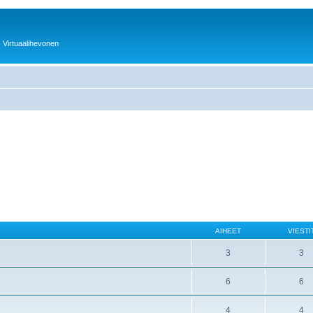
 - Virtuaalihevonen
AIHEET
VIESTI
3
3
6
6
4
4