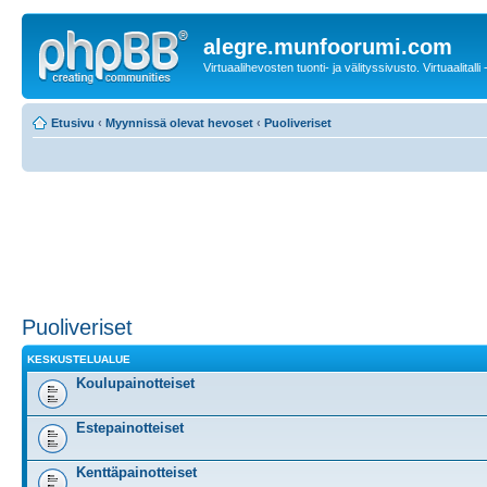
alegre.munfoorumi.com
Virtuaalihevosten tuonti- ja välityssivusto. Virtuaalitalli
Etusivu
‹
Myynnissä olevat hevoset
‹
Puoliveriset
Puoliveriset
KESKUSTELUALUE
Koulupainotteiset
Estepainotteiset
Kenttäpainotteiset