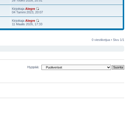
26 Touko 2026, 20:51
Kirjoittaja
Alegre
04 Tammi 2023, 20:07
Kirjoittaja
Alegre
11 Maalis 2026, 17:33
0 viestiketjua • Sivu
1
/
1
Hyppää: