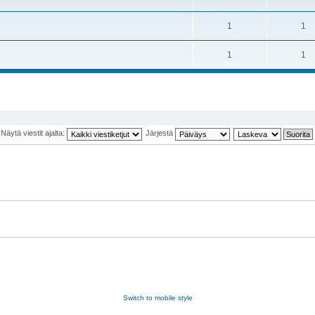
1
1
1
1
Näytä viestit ajalta:
Järjestä
Switch to mobile style