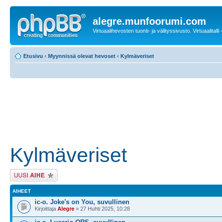
alegre.munfoorumi.com
Virtuaalihevosten tuonti- ja välityssivusto. Virtuaalitalli
Etusivu
‹
Myynnissä olevat hevoset
‹
Kylmäveriset
Kylmäveriset
Lähetä uusi viesti
AIHEET
ic-o. Joke's on You, suvullinen
Kirjoittaja
Alegre
» 27 Huhti 2025, 10:28