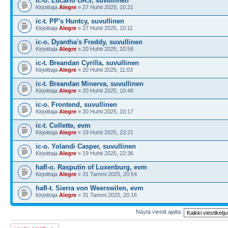
ic-o. Lucario ORS, suvullinen
Kirjoittaja
Alegre
» 27 Huhti 2025, 10:21
ic-t. PP's Huntcy, suvullinen
Kirjoittaja
Alegre
» 27 Huhti 2025, 10:11
ic-o. Dyantha's Freddy, suvullinen
Kirjoittaja
Alegre
» 20 Huhti 2025, 20:58
ic-t. Breandan Cyrilla, suvullinen
Kirjoittaja
Alegre
» 20 Huhti 2025, 11:03
ic-t. Breandan Minerva, suvullinen
Kirjoittaja
Alegre
» 20 Huhti 2025, 10:46
ic-o. Frontend, suvullinen
Kirjoittaja
Alegre
» 20 Huhti 2025, 10:17
ic-t. Collette, evm
Kirjoittaja
Alegre
» 19 Huhti 2025, 23:21
ic-o. Yolandi Casper, suvullinen
Kirjoittaja
Alegre
» 19 Huhti 2025, 22:36
hafl-o. Rasputin of Luxenburg, evm
Kirjoittaja
Alegre
» 31 Tammi 2025, 20:54
hafl-t. Sierra von Weerswilen, evm
Kirjoittaja
Alegre
» 31 Tammi 2025, 20:16
Näytä viestit ajalta:
Lähetä uusi viesti