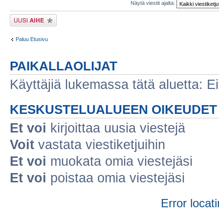
Näytä viestit ajalta:
Lähetä uusi viesti
Paluu Etusivu
PAIKALLAOLIJAT
Käyttäjiä lukemassa tätä aluetta: Ei r
KESKUSTELUALUEEN OIKEUDET
Et voi
kirjoittaa uusia viestejä
Voit
vastata viestiketjuihin
Et voi
muokata omia viestejäsi
Et voi
poistaa omia viestejäsi
Error locati