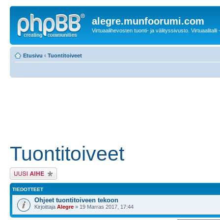
alegre.munfoorumi.com
Virtuaalihevosten tuonti- ja välityssivusto. Virtuaalitalli
Etusivu
‹
Tuontitoiveet
Tuontitoiveet
Lähetä uusi viesti
TIEDOTTEET
Ohjeet tuontitoiveen tekoon
Kirjoittaja
Alegre
» 19 Marras 2017, 17:44