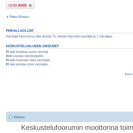
Lähetä uusi viesti
Paluu Etusivu
PAIKALLAOLIJAT
Käyttäjiä lukemassa tätä aluetta: Ei rekisteröityneitä käyttäjiä ja 1 vierailijaa
KESKUSTELUALUEEN OIKEUDET
Et voi
kirjoittaa uusia viestejä
Voit
vastata viestiketjuihin
Et voi
muokata omia viestejäsi
Et voi
poistaa omia viestejäsi
Error 
Etusivu
Keskustelufoorumin moottorina toim