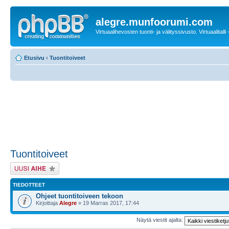
alegre.munfoorumi.com
Virtuaalihevosten tuonti- ja välityssivusto. Virtuaalitalli
Etusivu
‹
Tuontitoiveet
Tuontitoiveet
Lähetä uusi viesti
TIEDOTTEET
Ohjeet tuontitoiveen tekoon
Kirjoittaja
Alegre
» 19 Marras 2017, 17:44
Näytä viestit ajalta: