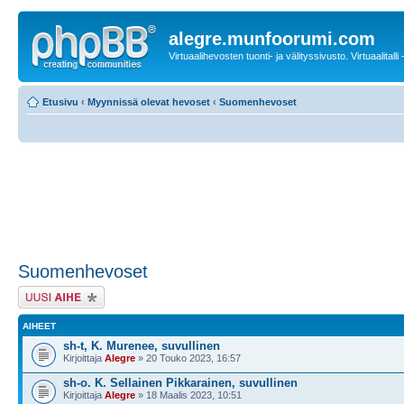
alegre.munfoorumi.com
Virtuaalihevosten tuonti- ja välityssivusto. Virtuaalitalli
Etusivu
‹
Myynnissä olevat hevoset
‹
Suomenhevoset
Suomenhevoset
Lähetä uusi viesti
AIHEET
sh-t, K. Murenee, suvullinen
Kirjoittaja
Alegre
» 20 Touko 2023, 16:57
sh-o. K. Sellainen Pikkarainen, suvullinen
Kirjoittaja
Alegre
» 18 Maalis 2023, 10:51