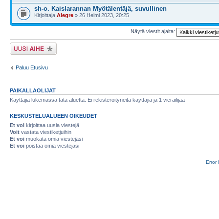
sh-o. Kaislarannan Myötälentäjä, suvullinen
Kirjoittaja
Alegre
» 26 Helmi 2023, 20:25
Näytä viestit ajalta:
Lähetä uusi viesti
Paluu Etusivu
PAIKALLAOLIJAT
Käyttäjiä lukemassa tätä aluetta: Ei rekisteröityneitä käyttäjiä ja 1 vierailijaa
KESKUSTELUALUEEN OIKEUDET
Et voi
kirjoittaa uusia viestejä
Voit
vastata viestiketjuihin
Et voi
muokata omia viestejäsi
Et voi
poistaa omia viestejäsi
Error 