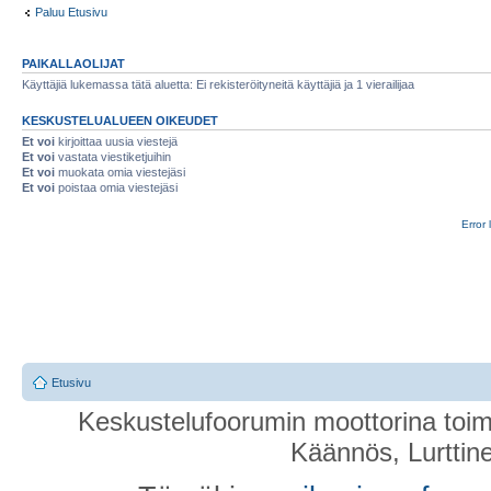
Paluu Etusivu
PAIKALLAOLIJAT
Käyttäjiä lukemassa tätä aluetta: Ei rekisteröityneitä käyttäjiä ja 1 vierailijaa
KESKUSTELUALUEEN OIKEUDET
Et voi
kirjoittaa uusia viestejä
Et voi
vastata viestiketjuihin
Et voi
muokata omia viestejäsi
Et voi
poistaa omia viestejäsi
Error 
Etusivu
Keskustelufoorumin moottorina toim
Käännös, Lurttin