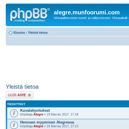
alegre.munfoorumi.com
Virtuaalihevosten tuonti- ja välityssivusto. Virtuaalitalli
Etusivu
‹
Yleistä tietoa
Yleistä tietoa
Lähetä uusi viesti
TIEDOTTEET
Kuvalahjoitukset
Kirjoittaja
Alegre
» 19 Marras 2017, 17:18
Hevosen myyminen Alegressa
Kirjoittaja
Alegre
» 19 Marras 2017, 17:13