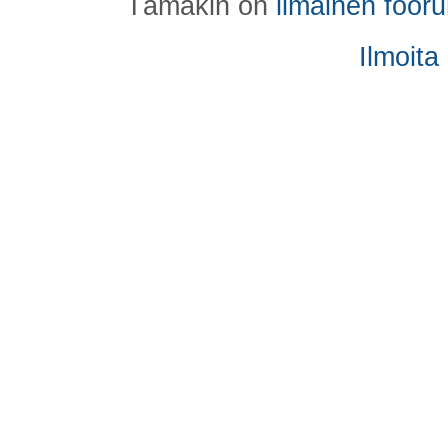
Tämäkin on
ilmainen foor
Ilmoita