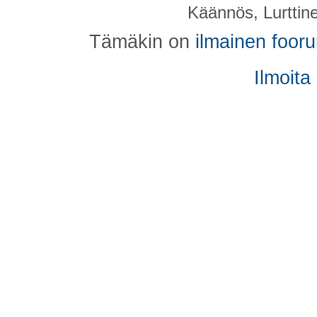
Käännös, Lurttin
Tämäkin on
ilmainen foor
Ilmoita