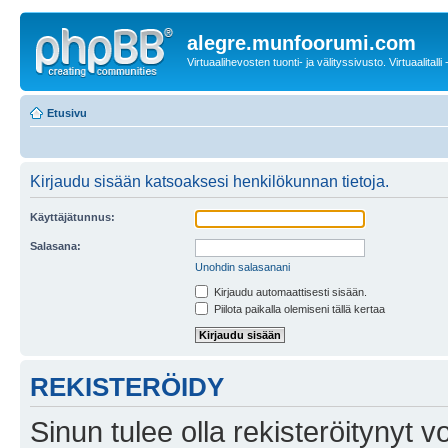
alegre.munfoorumi.com
Virtuaalihevosten tuonti- ja välityssivusto. Virtuaalitalli
Etusivu
Kirjaudu sisään katsoaksesi henkilökunnan tietoja.
Käyttäjätunnus:
Salasana:
Unohdin salasanani
Kirjaudu automaattisesti sisään.
Piilota paikalla olemiseni tällä kertaa
REKISTERÖIDY
Sinun tulee olla rekisteröitynyt v