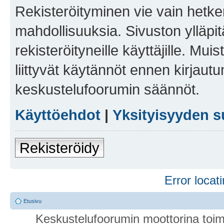
Rekisteröityminen vie vain hetken
mahdollisuuksia. Sivuston ylläpit
rekisteröityneille käyttäjille. Mu
liittyvät käytännöt ennen kirjau
keskustelufoorumin säännöt.
Käyttöehdot
|
Yksityisyyden s
Rekisteröidy
Error locati
Etusivu
Keskustelufoorumin moottorina toim