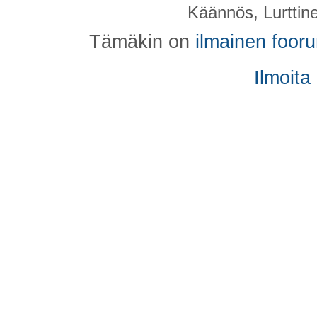
Käännös, Lurttin
Tämäkin on
ilmainen foor
Ilmoita