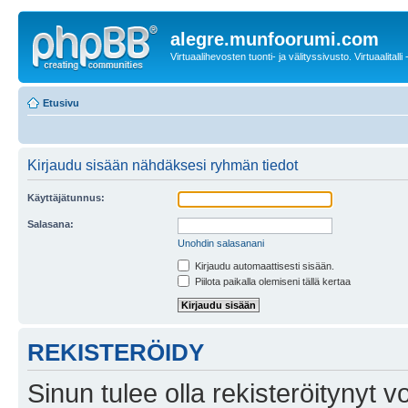
alegre.munfoorumi.com
Virtuaalihevosten tuonti- ja välityssivusto. Virtuaalitalli
Etusivu
Kirjaudu sisään nähdäksesi ryhmän tiedot
Käyttäjätunnus:
Salasana:
Unohdin salasanani
Kirjaudu automaattisesti sisään.
Piilota paikalla olemiseni tällä kertaa
REKISTERÖIDY
Sinun tulee olla rekisteröitynyt v