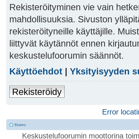
Rekisteröityminen vie vain hetken
mahdollisuuksia. Sivuston ylläpit
rekisteröityneille käyttäjille. Mu
liittyvät käytännöt ennen kirjau
keskustelufoorumin säännöt.
Käyttöehdot
|
Yksityisyyden s
Rekisteröidy
Error locati
Etusivu
Keskustelufoorumin moottorina toim