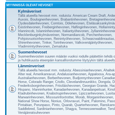
MYYNNISSÄ OLEVAT HEVOSET
Kylmäveriset
Tällä alueella hevoset mm. roduista: American Cream Draft, Ard
Auxois, Boulognenhevonen, Brabantinhevonen, Bretagnenhevone
Clydesdalenhevonen, Comtois, Dölehevonen, Eteläsaksankylmäv
Eestinhevonen, Freiberginhevonen, Haflinginhevonen, Hollannin
Irlannincob, Islanninhevonen, Italiantyöhevonen, Jyllanninhevone
Mecklenburginkylmäverinen, Normandiancob, Perchenhevonen,
Pohjoisruotsinhevonen, Reinintyöhevonen, Schwarzwaldinrautias
Shirenhevonen, Tinker, Torinhevonen, Valkovenäjäntyöhevonen,
Vladimirintyöhevonen, Zemaituka
Suomenhevoset
Suomenhevosten suuren määrän vuoksi rodulle päätettiin tehdä
ja huhtikuusta eteenpäin kansallisrotumme löytyykin tältä alueelt
Lämminveriset
Tällä alueella hevoset mm. roduista: Abessinianhevonen, Ahalte
Alter real, Amerikanravuri, Andalusianhevonen, Appaloosa, Ara-a
Australianhevonen, Berberihevonen, Budjonnynhevonen Canadian
Horse, Colorado Ranger, Criollo, Clevelandinruunikko, Dongola, 
Frederiksborginhevonen, Friisiläishevonen, Georgian Grande, Ha
Hispano, Irlanninhunter, Kanadanhevonen, Kanadanpeitsari, Kin
Kladrubinhevonen, Knabstrupinhevonen, Lipizzanhevonen, Lusita
Marwarinhevonen, Missourinfoxtrotter, Morab, Morganinhevonen,
National Show Horse, Nonius, Orlovravuri, Paint, Palomino, Paso
Pintabian, Perunpaso, Pinto, Quarab, Quarterhevonen, Ranskanra
Saddlebred, Sardinianhevonen, Shagya, Tennesseenwalker, Ters
Venäjänratsuhevonen