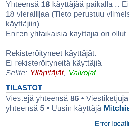
Yhteensä
18
käyttäjää paikalla :: Ei
18 vierailijaa (Tieto perustuu viimeis
käyttäjiin)
Eniten yhtaikaisia käyttäjiä on ollut
Rekisteröityneet käyttäjät:
Ei rekisteröityneitä käyttäjiä
Selite:
Ylläpitäjät
,
Valvojat
TILASTOT
Viestejä yhteensä
86
• Viestiketju
yhteensä
5
• Uusin käyttäjä
Mitchi
Error locati