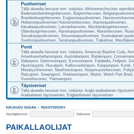
Puoliveriset
Tällä alueella hevoset mm. roduista: Altösterreichisches warmblu
Badenwürttemberginhevonen, Baijerinhevonen, Belgianpuoliverin
Brandenburginhevonen, Englanninpuoliverinen, Hannoverinhevon
Hollanninpuoliverinen Holsteininhevonen, Irlanninpuoliverinen,
Itävallanpuoliverinen, Latvianhevonen, Mecklenburginhevonen,
Oldenburginhevonen, Ranskanpuoliverinen, Reininhevonen, Ruots
Slovakianpuoliverinen, Slovenianpuoliverinen, Suomalainen puoli
Sveitsinpuoliverinen, Tanskanpuoliverinen, Trakehner, Westfalen
Ponit
Tällä alueella hevoset mm. roduista: American Baskhir Curly, Am
Amerikanshetlanninponi, Australianponi, Batakinponi, Connemara
Dalesponi, Dartmoorinponi, Exmoorinponi, Falabella, Fellponi, Got
Hackneyponi, Huzulponi, Kalliovuortenponi, Kaspianponi, Konik, 
Miniatyyrihevonen, Newforestinponi, Norjanvuonohevonen, Pohjoi
Ratsuponi, Seepraponi, Shetlanninponi, Welsh, Welsh Part Bred,
Vuonohevonen, Ylämaanponi
Täysiveriset
Tällä alueella hevoset mm. roduista: Anglo-arabialainen täysiveri
Arabialainen täysiverinen, Englantilainen täysiverinen
KIRJAUDU SISÄÄN
•
REKISTERÖIDY
Käyttäjätunnus:
Salasana:
PAIKALLAOLIJAT