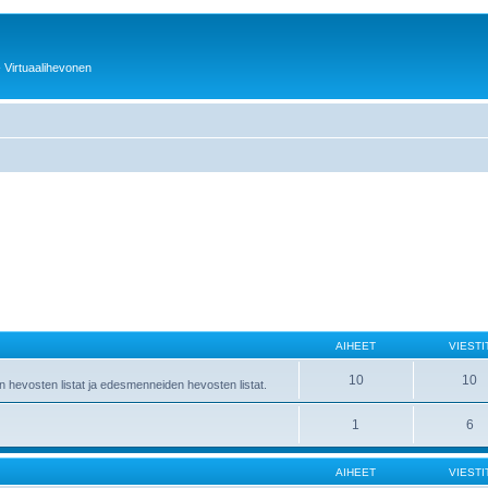
 - Virtuaalihevonen
AIHEET
VIESTI
10
10
en hevosten listat ja edesmenneiden hevosten listat.
1
6
AIHEET
VIESTI