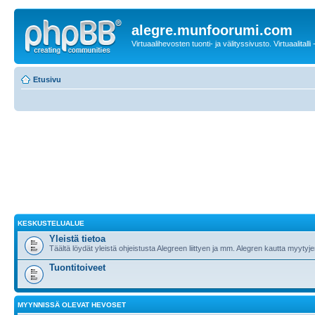
alegre.munfoorumi.com
Virtuaalihevosten tuonti- ja välityssivusto. Virtuaalitalli
Etusivu
KESKUSTELUALUE
Yleistä tietoa
Täältä löydät yleistä ohjeistusta Alegreen liittyen ja mm. Alegren kautta myytyj
Tuontitoiveet
MYYNNISSÄ OLEVAT HEVOSET