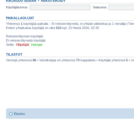
KIRJAUDU SISÄÄN
•
REKISTERÖIDY
Käyttäjätunnus:
Salasana:
PAIKALLAOLIJAT
Yhteensä
1
käyttäjää paikalla :: Ei rekisteröityneitä, ei yhtään piilotettua ja 1 vierailija (Ti
Eniten yhtaikaisia käyttäjiä on ollut
510
kpl, 23 Heinä 2026, 02:35
Rekisteröityneet käyttäjät:
Ei rekisteröityneitä käyttäjiä
Selite:
Ylläpitäjät
,
Valvojat
TILASTOT
Viestejä yhteensä
86
• Viestiketjuja on yhteensä
73
kappaletta • Käyttäjiä yhteensä
5
• Uu
Etusivu