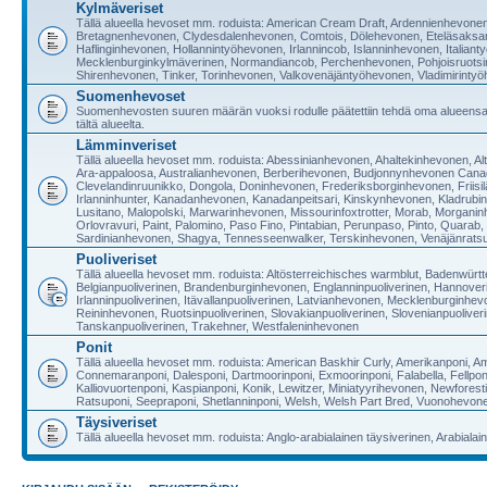
Kylmäveriset
Tällä alueella hevoset mm. roduista: American Cream Draft, Ardennienhevon
Bretagnenhevonen, Clydesdalenhevonen, Comtois, Dölehevonen, Eteläsaksan
Haflinginhevonen, Hollannintyöhevonen, Irlannincob, Islanninhevonen, Italian
Mecklenburginkylmäverinen, Normandiancob, Perchenhevonen, Pohjoisruotsi
Shirenhevonen, Tinker, Torinhevonen, Valkovenäjäntyöhevonen, Vladimirinty
Suomenhevoset
Suomenhevosten suuren määrän vuoksi rodulle päätettiin tehdä oma alueensa 
tältä alueelta.
Lämminveriset
Tällä alueella hevoset mm. roduista: Abessinianhevonen, Ahaltekinhevonen, Al
Ara-appaloosa, Australianhevonen, Berberihevonen, Budjonnynhevonen Canadi
Clevelandinruunikko, Dongola, Doninhevonen, Frederiksborginhevonen, Friis
Irlanninhunter, Kanadanhevonen, Kanadanpeitsari, Kinskynhevonen, Kladrub
Lusitano, Malopolski, Marwarinhevonen, Missourinfoxtrotter, Morab, Morgani
Orlovravuri, Paint, Palomino, Paso Fino, Pintabian, Perunpaso, Pinto, Quara
Sardinianhevonen, Shagya, Tennesseenwalker, Terskinhevonen, Venäjänrat
Puoliveriset
Tällä alueella hevoset mm. roduista: Altösterreichisches warmblut, Badenwür
Belgianpuoliverinen, Brandenburginhevonen, Englanninpuoliverinen, Hannoveri
Irlanninpuoliverinen, Itävallanpuoliverinen, Latvianhevonen, Mecklenburginh
Reininhevonen, Ruotsinpuoliverinen, Slovakianpuoliverinen, Slovenianpuoliveri
Tanskanpuoliverinen, Trakehner, Westfaleninhevonen
Ponit
Tällä alueella hevoset mm. roduista: American Baskhir Curly, Amerikanponi, Am
Connemaranponi, Dalesponi, Dartmoorinponi, Exmoorinponi, Falabella, Fellpon
Kalliovuortenponi, Kaspianponi, Konik, Lewitzer, Miniatyyrihevonen, Newfores
Ratsuponi, Seepraponi, Shetlanninponi, Welsh, Welsh Part Bred, Vuonohevon
Täysiveriset
Tällä alueella hevoset mm. roduista: Anglo-arabialainen täysiverinen, Arabialai