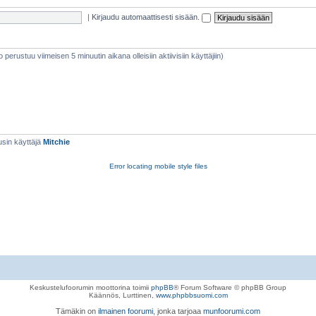
|
Kirjaudu automaattisesti sisään.
eto perustuu viimeisen 5 minuutin aikana olleisiin aktiivisiin käyttäjiin)
sin käyttäjä
Mitchie
Error locating mobile style files
Keskustelufoorumin moottorina toimii
phpBB
® Forum Software © phpBB Group
Käännös, Lurttinen,
www.phpbbsuomi.com
Tämäkin on
ilmainen foorumi
, jonka tarjoaa
munfoorumi.com