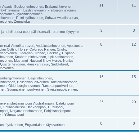
11
11
en, Auxois, Boulognenhevonen, Brabantinhevonen,
kylmäverinen, Eestinhevonen, Freiberginhevonen,
työhevonen, Jyllanninhevonen,
nhevonen, Reinintyöhevonen, Schwarzwaldinrautias,
öhevonen, Zemaituka
3
3
ja huhtikuusta eteenpäin kansallisrotumme löytyykin
8
12
ter real, Amerikanravuri, Andalusianhevonen, Appaloosa,
an Cutting Horse, Colorado Ranger, Criollo,
iläishevonen, Georgian Grande, Hackney, Hispano,
inhevonen, Knabstrupinhevonen, Lipizzanhevonen,
nhevonen, Mustangi, National Show Horse, Nonius,
b, Quarterhevonen, Ranskanravuri, Saddlebred,
suhevonen
15
15
ttemberginhevonen, Baijerinhevonen,
nhevonen, Hollanninpuoliverinen Holsteininhevonen,
evonen, Oldenburginhevonen, Ranskanpuoliverinen,
nen, Suomalainen puoliverinen, Sveitsinpuoliverinen,
25
29
erikanshetlanninponi, Australianponi, Batakinponi,
i, Gotlanninrussi, Hackneyponi, Huzulponi,
tinponi, Norjanvuonohevonen, Pohjoisnorjanponi,
en, Ylämaanponi
0
0
nen täysiverinen, Englantilainen täysiverinen