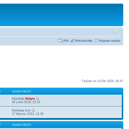
UKK
Rekisteröidy
Kirjaudu sisään
Tänään on 10 Elo 2026, 09:47
T
UUSIN VIESTI
Kirjoittaja
Alegre
26 Loka 2018, 22:31
Kirjoittaja Ivar
17 Marras 2023, 12:39
T
UUSIN VIESTI