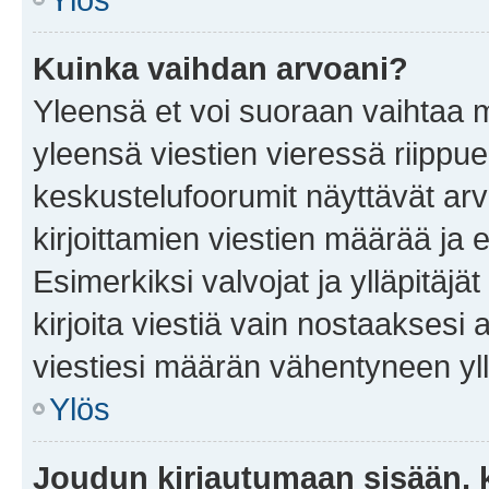
Kuinka vaihdan arvoani?
Yleensä et voi suoraan vaihtaa 
yleensä viestien vieressä riippu
keskustelufoorumit näyttävät ar
kirjoittamien viestien määrää ja er
Esimerkiksi valvojat ja ylläpitäjä
kirjoita viestiä vain nostaakses
viestiesi määrän vähentyneen yl
Ylös
Joudun kirjautumaan sisään, k