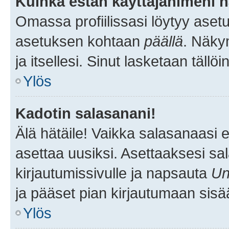
Kuinka estän käyttäjänimeni n
Omassa profiilissasi löytyy aset
asetuksen kohtaan
päällä
. Näkym
ja itsellesi. Sinut lasketaan tällö
Ylös
Kadotin salasanani!
Älä hätäile! Vaikka salasanaasi 
asettaa uusiksi. Asettaaksesi s
kirjautumissivulle ja napsauta
Un
ja pääset pian kirjautumaan sisä
Ylös