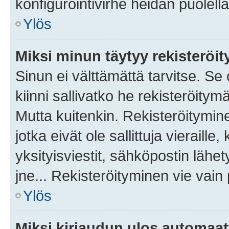
konfigurointivirhe heidän puolella
Ylös
Miksi minun täytyy rekisteröit
Sinun ei välttämättä tarvitse. Se
kiinni sallivatko he rekisteröitym
Mutta kuitenkin. Rekisteröitymine
jotka eivät ole sallittuja vierail
yksityisviestit, sähköpostin lähet
jne... Rekisteröityminen vie vain
Ylös
Miksi kirjaudun ulos automaat