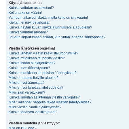
Käyttäjän asetukset
Kuinka vaihdan asetuksiani?
Kellonaika on väärin!
Vaihdoin aikavyöhykettä, mutta kello on silti väärin!
Kieltäni ei näy luettelossa!
Kuinka näytän kuvan käyttäjätunnukseni alapuolella?
Kuinka vaihdan arvoani?
Joudun kirjautumaan sisään, kun yritän lähettää sähköpostia?
Viestin lähetyksen ongelmat
Kuinka lähetän viestin keskustelufoorumille?
Kuinka muokkaan tai poista viestin?
Kuinka lisään allekirjoutksen?
Kuinka luon äänestyksen?
Kuinka muokkaan tai poistan äänestyksen?
Miksi en pääse tietyille alueille?
Miksi en voi äänestää?
Miksi en voi lähettää liitetiedostoa?
Miksi sain varoituksen?
Kuinka ilmoitan asiattoman viestin valvojalle?
Mitä "Tallenna" nappula tekee viestien lähetyksessä?
Miksi viestini vaatii hyväksynnän?
Kuinka tönäisen viestiketjuani?
Viestien muotoilu ja viestityypit
Mitä on BBCode?