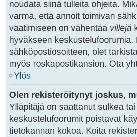
noudata siinä tulleita ohjeita. Mi
varma, että annoit toimivan sähk
vaatimiseen on vähentää
villejä
k
hyväkseen keskustelufoorumia. Mi
sähköpostiosoitteen, olet tarkista
myös roskapostikansion. Ota yhte
Ylös
Olen rekisteröitynyt joskus, 
Ylläpitäjä on saattanut sulkea ta
keskustelufoorumit poistavat k
tietokannan kokoa. Koita rekister