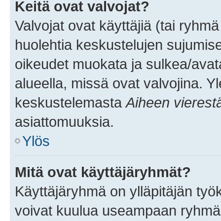
Keitä ovat valvojat?
Valvojat ovat käyttäjiä (tai ryhmä
huolehtia keskustelujen sujumise
oikeudet muokata ja sulkea/avata, 
alueella, missä ovat valvojina. Y
keskustelemasta
Aiheen vierest
asiattomuuksia.
Ylös
Mitä ovat käyttäjäryhmät?
Käyttäjäryhmä on ylläpitäjän työka
voivat kuulua useampaan ryhmään