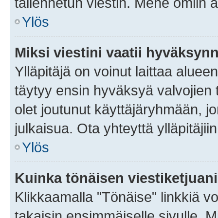
tallennetun viestin. Mene omiin a
Ylös
Miksi viestini vaatii hyväksyn
Ylläpitäjä on voinut laittaa alueen
täytyy ensin hyväksyä valvojien 
olet joutunut käyttäjäryhmään, jo
julkaisua. Ota yhteyttä ylläpitäjii
Ylös
Kuinka tönäisen viestiketjuan
Klikkaamalla "Tönäise" linkkiä voi
takaisin ensimmäiselle sivulle. M