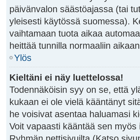
päivänvalon säästöajassa (tai tu
yleisesti käytössä suomessa). Ke
vaihtamaan tuota aikaa automaatti
heittää tunnilla normaaliin aikaan
Ylös
Kieltäni ei näy luettelossa!
Todennäköisin syy on se, että yläp
kukaan ei ole vielä kääntänyt sitä 
he voisivat asentaa haluamasi ki
Voit vapaasti kääntää sen myös i
Ryhmän nettisivuilta (Katso sivun