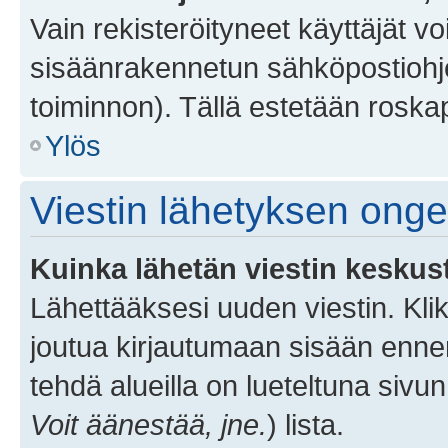
Vain rekisteröityneet käyttäjät v
sisäänrakennetun sähköpostiohjel
toiminnon). Tällä estetään roskap
Ylös
Viestin lähetyksen ong
Kuinka lähetän viestin keskus
Lähettääksesi uuden viestin. Kl
joutua kirjautumaan sisään ennen 
tehdä alueilla on lueteltuna sivun
Voit äänestää, jne.
) lista.